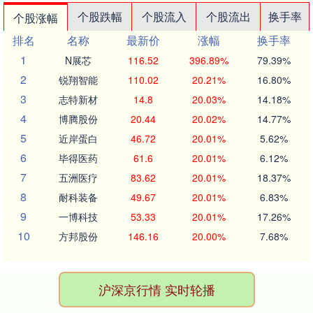
个股跌幅
个股流入
个股流出
换手率
个股涨幅
排名
名称
最新价
涨幅
换手率
1
N展芯
116.52
396.89%
79.39%
2
锐翔智能
110.02
20.21%
16.80%
3
志特新材
14.8
20.03%
14.18%
4
博腾股份
20.44
20.02%
14.77%
5
近岸蛋白
46.72
20.01%
5.62%
6
毕得医药
61.6
20.01%
6.12%
7
五洲医疗
83.62
20.01%
18.37%
8
耐科装备
49.67
20.01%
6.83%
9
一博科技
53.33
20.01%
17.26%
10
方邦股份
146.16
20.00%
7.68%
沪深京行情 实时轮播