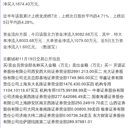
净买入1874.43万元。
近半年该股累计上榜龙虎榜7次，上榜次日股价平均跌4.71%，上榜后
5日平均跌4.28%。
资金流向方面，今日该股主力资金净流入9082.68万元，其中，特大
单净流入8003.68万元，大单资金净流入1079.00万元。近5日主力资
金净流入1.60亿元。（数据宝）
古麒绒材11月19日交易公开信息
买/卖会员营业部名称买入金额（万元）卖出金额（万元）买一 开源证
券股份有限公司西安西大街证券营业部2991.213.00买二 光大证券股
份有限公司北京总部基地证券营业部1749.960.00买三 华鑫证券有限
责任公司上海东大名路证券营业部1476.430.00买四 机构专用
1104.10116.67买五 机构专用1075.99188.99卖一 中泰证券股份有限
公司济南会展西路证券营业部277.642086.49卖二 国泰海通证券股份
有限公司上海静安区南京西路证券营业部250.24919.70卖三 山西证券
股份有限公司大同永泰南路证券营业部0.00800.39卖四 银泰证券有限
责任公司济南大纬二路证券营业部0.00736.34卖五 东方财富证券股份
有限公司拉萨团结路第二证券营业部289.97681.01