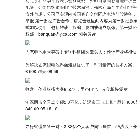
利元亨在互动平台表示创利配资，公司首条固态电池产线已
配资，公司始终紧跟电池技术前沿，积极布局全固态电池等
海外市场，公司已实现向美国客户交付固态电池前段装备，
举报 第一财经广告合作，请点击这里此内容为第一财经原
沪深300
4651.31
.08
-0.24%
-6.85
-0.
式加以使用，包括转载、摘编、复制或建立镜像。第一财经
权部：banquan@yicai.com 相关阅读
固态电池重大突破！专访科研团队牵头人：预计产业将很快
为解决固态锂电池界面难题提供了一种可量产的技术方案。
6 500 昨天 08:59
收盘｜创业板指大涨6.55%，固态电池、光伏板块爆发
沪深两市全天成交额2.3万亿，沪深京三市上涨个股超4800
349 09-05 15:18
农行管理层答一财：8.88亿个人客户同业居首，55岁以上