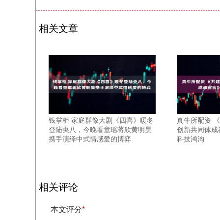
相关文章
钱掌柜 家庭群像大剧《四喜》暖冬
真牛所配资 《
登陆央八，今晚看童瑶蒋欣黄明昊
创新共同体成
携手演绎中式情感爱的博弈
科技鸿沟
相关评论
本文评分
*