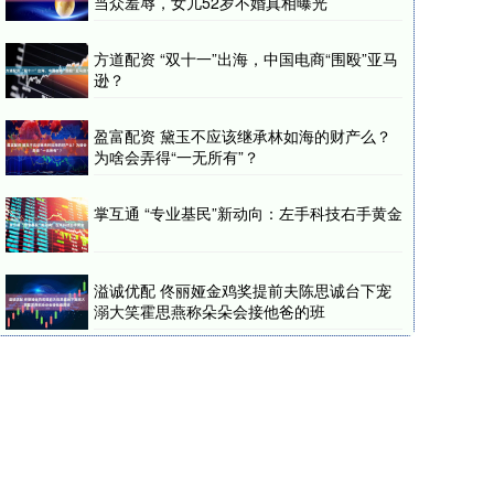
当众羞辱，女儿52岁不婚真相曝光
方道配资 “双十一”出海，中国电商“围殴”亚马
逊？
盈富配资 黛玉不应该继承林如海的财产么？
为啥会弄得“一无所有”？
掌互通 “专业基民”新动向：左手科技右手黄金
溢诚优配 佟丽娅金鸡奖提前夫陈思诚台下宠
溺大笑霍思燕称朵朵会接他爸的班