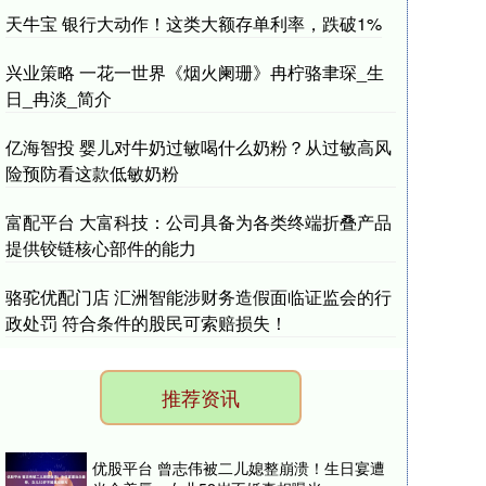
天牛宝 银行大动作！这类大额存单利率，跌破1%
兴业策略 一花一世界《烟火阑珊》冉柠骆聿琛_生
日_冉淡_简介
亿海智投 婴儿对牛奶过敏喝什么奶粉？从过敏高风
险预防看这款低敏奶粉
富配平台 大富科技：公司具备为各类终端折叠产品
提供铰链核心部件的能力
骆驼优配门店 汇洲智能涉财务造假面临证监会的行
政处罚 符合条件的股民可索赔损失！
推荐资讯
优股平台 曾志伟被二儿媳整崩溃！生日宴遭