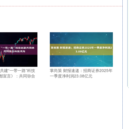
共建“一带一路”科技
掌尚策 财报速递：招商证券2025年
都宣言》：共同弥合
一季度净利润23.08亿元