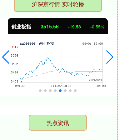
沪深京行情 实时轮播
创业板指
3515.56
基
-19.58
-0.55%
热点资讯