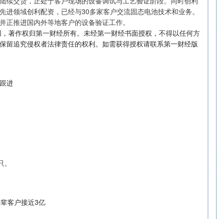
陆续交货，正处于客户现场的设备调试与工艺验证阶段。同时创利
先进领域创利配资，已经与30多家客户交流固态电池技术和业务。
并正推进国内外等地客户的设备验证工作。
创，著作权归第一财经所有。未经第一财经书面授权，不得以任何方
北证50
1122.88
15%
3.42
0.30%
保留追究侵权者法律责任的权利。如需获得授权请联系第一财经版
跟进
只。
长辈客户接近3亿