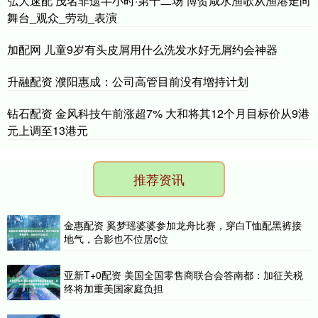
弘大速配 茂名非遗半小时·第十二场 博贺咸水渔歌从渔港走向
舞台_观众_劳动_表演
加配网 儿童9岁有头皮屑用什么洗发水好无屑约会神器
升融配资 濮阳惠成：公司高管目前没有增持计划
钻石配资 金风科技午前涨超7% 大和将其12个月目标价从9港
元上调至13港元
推荐资讯
金惠配资 奚梦瑶婆婆参加龙舟比赛，穿白T恤配黑裤接
地气，合影也不位居c位
亚新T+0配资 美国全国零售商联合会答南都：加征关税
终将加重美国家庭负担