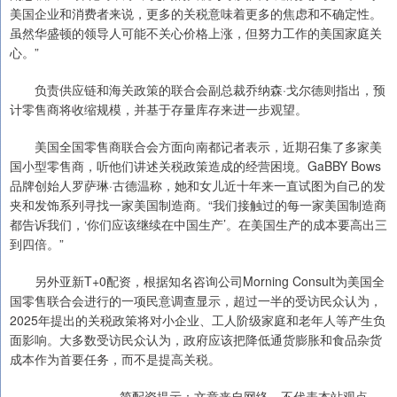
美国企业和消费者来说，更多的关税意味着更多的焦虑和不确定性。
虽然华盛顿的领导人可能不关心价格上涨，但努力工作的美国家庭关
心。”
负责供应链和海关政策的联合会副总裁乔纳森·戈尔德则指出，预
计零售商将收缩规模，并基于存量库存来进一步观望。
美国全国零售商联合会方面向南都记者表示，近期召集了多家美
国小型零售商，听他们讲述关税政策造成的经营困境。GaBBY Bows
品牌创始人罗萨琳·古德温称，她和女儿近十年来一直试图为自己的发
夹和发饰系列寻找一家美国制造商。“我们接触过的每一家美国制造商
都告诉我们，‘你们应该继续在中国生产’。在美国生产的成本要高出三
到四倍。”
另外亚新T+0配资，根据知名咨询公司Morning Consult为美国全
国零售联合会进行的一项民意调查显示，超过一半的受访民众认为，
2025年提出的关税政策将对小企业、工人阶级家庭和老年人等产生负
面影响。大多数受访民众认为，政府应该把降低通货膨胀和食品杂货
成本作为首要任务，而不是提高关税。
简配资提示：文章来自网络，不代表本站观点。