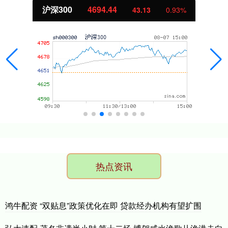
深300
4694.44
43.13
0.93%
热点资讯
鸿牛配资 “双贴息”政策优化在即 贷款经办机构有望扩围