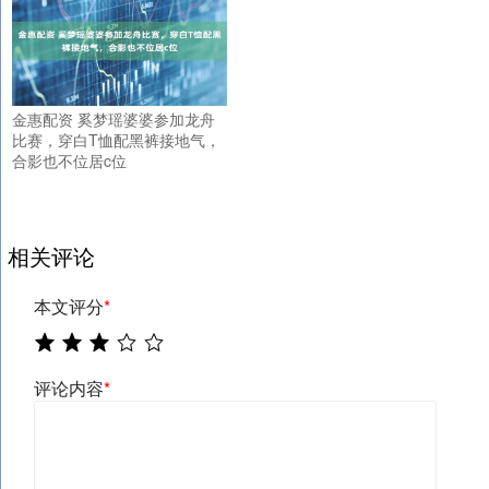
金惠配资 奚梦瑶婆婆参加龙舟
比赛，穿白T恤配黑裤接地气，
合影也不位居c位
相关评论
本文评分
*
评论内容
*