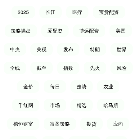
2025
长江
医疗
宝货配资
策略操盘
爱配资
博远配资
美国
中央
关税
发布
特朗
世界
全线
截至
指数
先火
风险
金价
每日
走势
农业
千红网
市场
精选
哈马斯
德恒财富
富盈策略
期货
应向