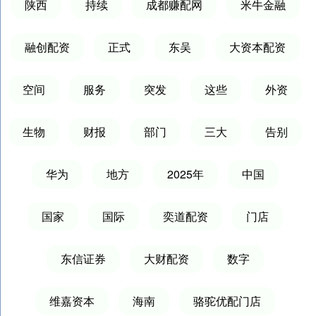
陕西
持续
成都赚配网
米牛金融
融创配资
正式
东吴
大资本配资
空间
服务
突发
这些
外资
生物
财报
部门
三大
告别
华为
地方
2025年
中国
国家
国际
奕道配资
门店
东信证券
大财配资
数字
维嘉资本
海南
骆驼优配门店