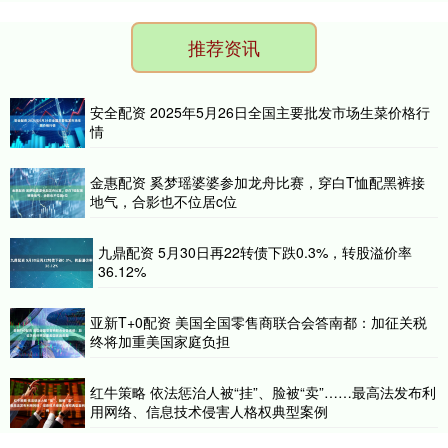
推荐资讯
安全配资 2025年5月26日全国主要批发市场生菜价格行
情
金惠配资 奚梦瑶婆婆参加龙舟比赛，穿白T恤配黑裤接
地气，合影也不位居c位
九鼎配资 5月30日再22转债下跌0.3%，转股溢价率
36.12%
亚新T+0配资 美国全国零售商联合会答南都：加征关税
终将加重美国家庭负担
红牛策略 依法惩治人被“挂”、脸被“卖”……最高法发布利
用网络、信息技术侵害人格权典型案例