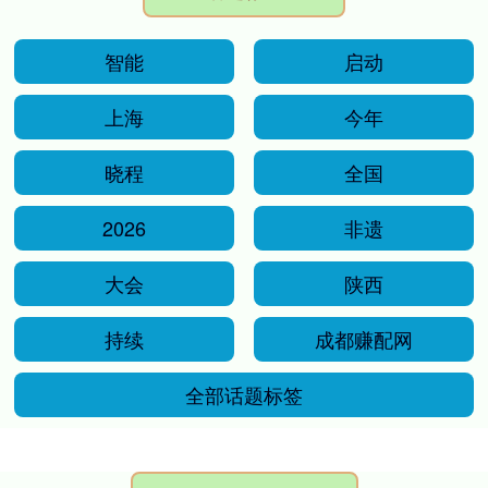
智能
启动
上海
今年
晓程
全国
2026
非遗
大会
陕西
持续
成都赚配网
全部话题标签