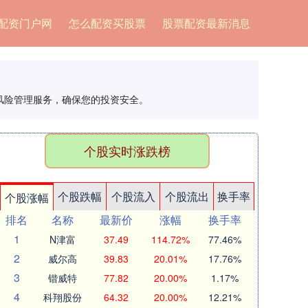
配资门户网
怎么配资买股票
股票配资最新消息
风险管理服务，确保您的投资安全。
个股实时涨跌榜
个股跌幅
个股流入
个股流出
换手率
个股涨幅
排名
名称
最新价
涨幅
换手率
1
N津富
37.49
114.72%
77.46%
2
威尔高
39.83
20.01%
17.76%
3
锴威特
77.82
20.00%
1.17%
4
科翔股份
64.32
20.00%
12.21%