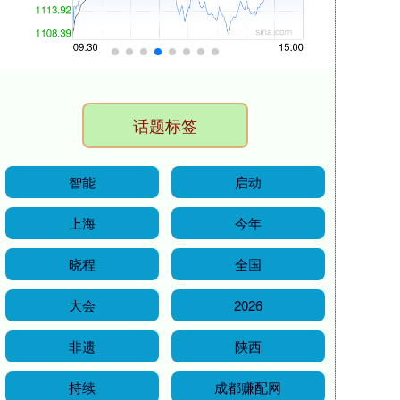
话题标签
智能
启动
上海
今年
晓程
全国
大会
2026
非遗
陕西
持续
成都赚配网