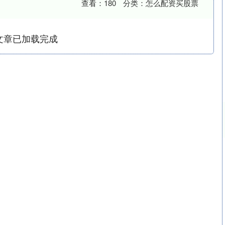
查看：
180
分类：
怎么配资买股票
文章已加载完成
沪深300
4651.31
.24%
-6.85
-0.15%