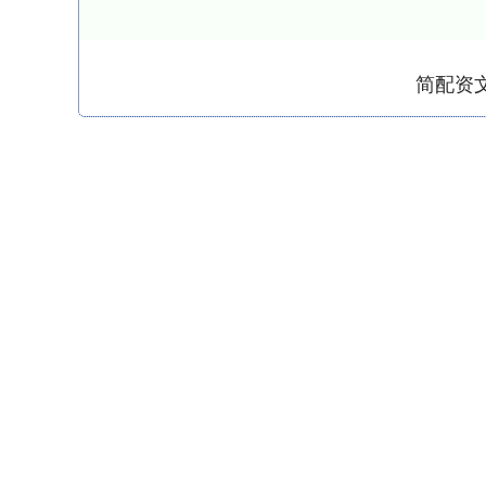
简配资
深证成指
14110.12
.92
0.57%
-34.08
-0