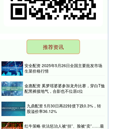
推荐资讯
安全配资 2025年5月26日全国主要批发市场
生菜价格行情
金惠配资 奚梦瑶婆婆参加龙舟比赛，穿白T恤
配黑裤接地气，合影也不位居c位
九鼎配资 5月30日再22转债下跌0.3%，转
股溢价率36.12%
红牛策略 依法惩治人被“挂”、脸被“卖”……最