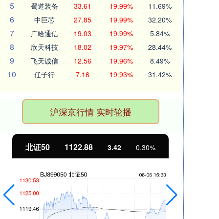
5
蜀道装备
33.61
19.99%
11.69%
6
中巨芯
27.85
19.99%
32.20%
7
广哈通信
19.03
19.99%
5.84%
8
欣天科技
18.02
19.97%
28.44%
9
飞天诚信
12.56
19.96%
8.49%
10
任子行
7.16
19.93%
31.42%
沪深京行情 实时轮播
北证50
1122.88
创业
3.42
0.30%