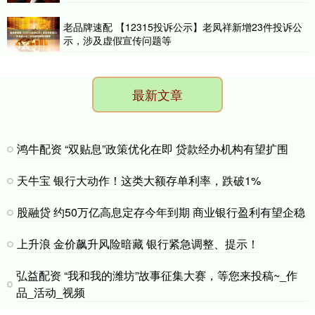
老品牌速配 【12315投诉公示】老凤祥新增23件投诉公
示，涉及虚假宣传问题等
最新文章
鸿牛配资 “双贴息”政策优化在即 贷款经办机构有望扩围
天牛宝 银行大动作！这类大额存单利率，跌破1%
股融贷 约50万亿高息定存今年到期 商业银行盈利有望企稳
上升浪 金价飙升风险暗藏 银行紧急调整、提示！
弘益配资 “我和我的潍坊”故事征集大赛，等您来投稿~_作
品_活动_视频