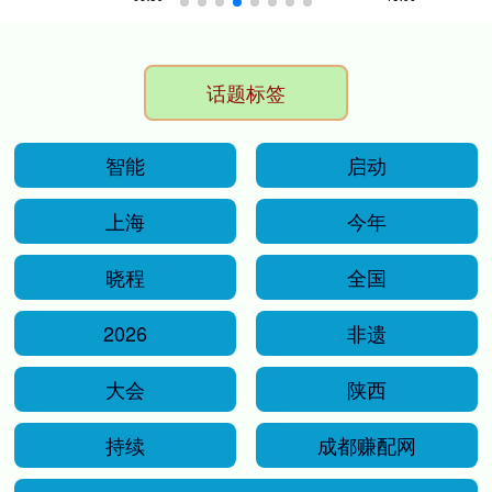
话题标签
智能
启动
上海
今年
晓程
全国
2026
非遗
大会
陕西
持续
成都赚配网