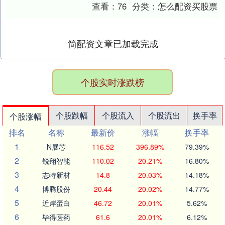
脉非靶病变快速进展的独立危险因素，为
查看：
76
分类：
怎么配资买股票
心血管疾....
简配资文章已加载完成
个股实时涨跌榜
个股跌幅
个股流入
个股流出
换手率
个股涨幅
排名
名称
最新价
涨幅
换手率
1
N展芯
116.52
396.89%
79.39%
2
锐翔智能
110.02
20.21%
16.80%
3
志特新材
14.8
20.03%
14.18%
4
博腾股份
20.44
20.02%
14.77%
5
近岸蛋白
46.72
20.01%
5.62%
6
毕得医药
61.6
20.01%
6.12%